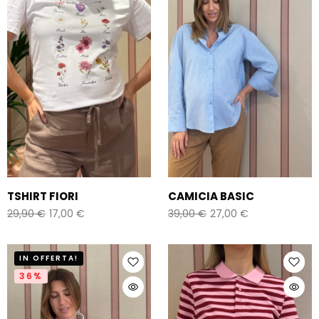
TSHIRT FIORI
CAMICIA BASIC
29,90
€
17,00
€
39,00
€
27,00
€
IN OFFERTA!
36%