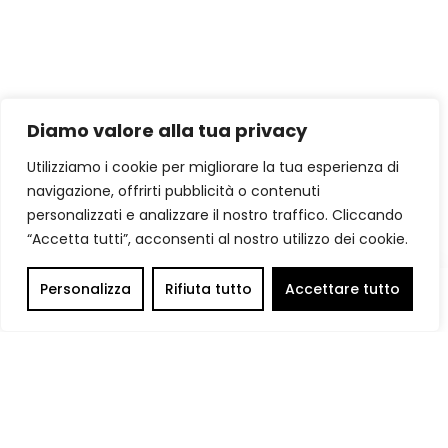
Diamo valore alla tua privacy
Utilizziamo i cookie per migliorare la tua esperienza di
navigazione, offrirti pubblicità o contenuti
personalizzati e analizzare il nostro traffico. Cliccando
“Accetta tutti”, acconsenti al nostro utilizzo dei cookie.
Personalizza
Rifiuta tutto
Accettare tutto
0
Home
Catalogo
Carrello
Account
Ricerca
Categorie
Spedizione Gratuita
Tutte le spedizioni sono gratuite per ordini
superiori a 100 €